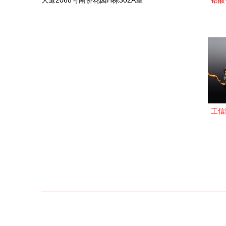
大道2068号南侨花园H栋302A室
铅酸
与操
工信
办法