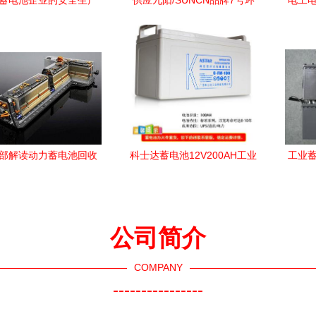
蓄电池企业的安全生产
供应九阳/SUNCN品牌7号环
电工电
作注意事项——聚焦工
保碳性电池及工业蓄电池 -
工业
业蓄电池管理
维库电子市场网
部解读动力蓄电池回收
科士达蓄电池12V200AH工业
工业蓄
 完善体系，推动新能源
蓄电池 高效稳定的储能解决
产业绿色发展
方案
公司简介
COMPANY
----------------